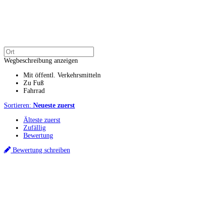
Wegbeschreibung anzeigen
Mit öffentl. Verkehrsmitteln
Zu Fuß
Fahrrad
Sortieren:
Neueste zuerst
Älteste zuerst
Zufällig
Bewertung
Bewertung schreiben
Küchenstudio finden
Empfehlung anfordern
Küchenstudios
Küchenstudios:
Berlin
,
Hamburg
,
München
,
Vorarlberg
,
Oberösterreich
,
Wien
,
Düss
Gutscheine:
Ikea Gutscheine
,
XXXLutz Gutscheine
,
Dyson Gutscheine
,
toom Gutsc
Küchenplanung
Küchen Reinigung
Inspiration & Infos