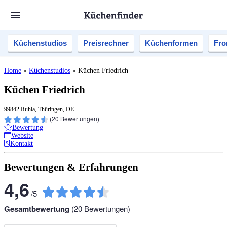
Küchenstudios
Preisrechner
Küchenformen
Fro
Home
»
Küchenstudios
»
Küchen Friedrich
Küchen Friedrich
99842 Ruhla, Thüringen, DE
(
20
Bewertungen)
Bewertung
Website
Kontakt
Bewertungen & Erfahrungen
4,6
/
5
Gesamtbewertung
(
20
Bewertungen)