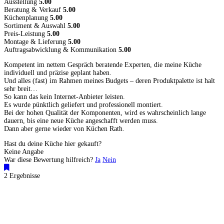
Ausstellung
5.00
Beratung & Verkauf
5.00
Küchenplanung
5.00
Sortiment & Auswahl
5.00
Preis-Leistung
5.00
Montage & Lieferung
5.00
Auftragsabwicklung & Kommunikation
5.00
Kompetent im nettem Gespräch beratende Experten, die meine Küche
individuell und präzise geplant haben.
Und alles (fast) im Rahmen meines Budgets – deren Produktpalette ist halt
sehr breit…
So kann das kein Internet-Anbieter leisten.
Es wurde pünktlich geliefert und professionell montiert.
Bei der hohen Qualität der Komponenten, wird es wahrscheinlich lange
dauern, bis eine neue Küche angeschafft werden muss.
Dann aber gerne wieder von Küchen Rath.
Hast du deine Küche hier gekauft?
Keine Angabe
War diese Bewertung hilfreich?
Ja
Nein
2 Ergebnisse
Küchenstudios
Küchenstudio finden
Empfehlung anfordern
Küchenstudios:
Berlin
,
Hamburg
,
München
,
Vorarlberg
,
Oberösterreich
,
Wien
,