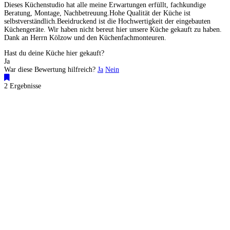
Dieses Küchenstudio hat alle meine Erwartungen erfüllt, fachkundige
Beratung, Montage, Nachbetreuung.Hohe Qualität der Küche ist
selbstverständlich.Beeidruckend ist die Hochwertigkeit der eingebauten
Küchengeräte. Wir haben nicht bereut hier unsere Küche gekauft zu haben.
Dank an Herrn Kölzow und den Küchenfachmonteuren.
Hast du deine Küche hier gekauft?
Ja
War diese Bewertung hilfreich?
Ja
Nein
2 Ergebnisse
Küchenstudios
Küchenstudio finden
Empfehlung anfordern
Küchenstudios:
Berlin
,
Hamburg
,
München
,
Vorarlberg
,
Oberösterreich
,
Wien
,
Düsseldorf
,
Frankfurt
,
Köln
,
Stuttgart
,
Franke
,
Siemens
Gutscheine:
Ikea Gutscheine
,
XXXLutz Gutscheine
,
Dyson Gutscheine
,
toom
Gutscheine
,
Baur Gutscheine
,
MyRobotcenter Gutscheine
,
Höffner Gutscheine
Inspiration & Infos
Küchenplanung
Küchen Reinigung
Küchen-Ratgeber
Über Küchenfinder
Hilfe/FAQ
Badratgeber.com