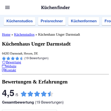
Küchenstudios
Preisrechner
Küchenformen
Fro
Home
»
Küchenstudios
»
Küchenhaus Unger Darmstadt
Küchenhaus Unger Darmstadt
64283 Darmstadt, Hessen, DE
(
19
Bewertungen)
Bewertung
Website
Kontakt
Bewertungen & Erfahrungen
4,5
/
5
Gesamtbewertung
(
19
Bewertungen)