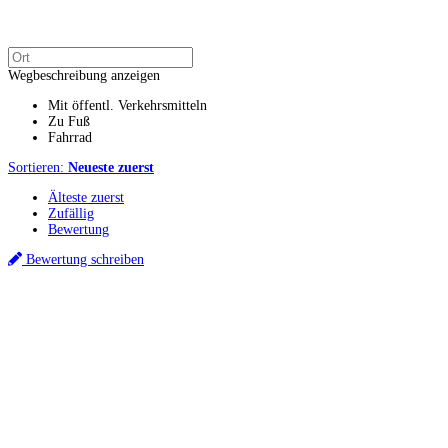
Wegbeschreibung anzeigen
Mit öffentl. Verkehrsmitteln
Zu Fuß
Fahrrad
Sortieren:
Neueste zuerst
Älteste zuerst
Zufällig
Bewertung
Bewertung schreiben
Küchenstudios
Küchenstudio finden
Empfehlung anfordern
Küchenstudios:
Berlin
,
Hamburg
,
München
,
Vorarlberg
,
Oberösterreich
,
Wien
,
Düsseldorf
,
Frankfurt
,
Köln
,
Stuttgart
,
Franke
,
Siemens
Gutscheine:
Ikea Gutscheine
,
XXXLutz Gutscheine
,
Dyson Gutscheine
,
toom
Gutscheine
,
Baur Gutscheine
,
MyRobotcenter Gutscheine
,
Höffner Gutscheine