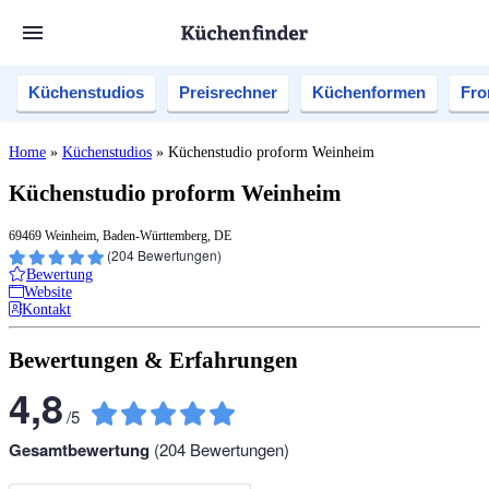
Küchenstudios
Preisrechner
Küchenformen
Fro
Home
»
Küchenstudios
»
Küchenstudio proform Weinheim
Küchenstudio proform Weinheim
69469 Weinheim, Baden-Württemberg, DE
(
204
Bewertungen)
Bewertung
Website
Kontakt
Bewertungen & Erfahrungen
4,8
/
5
Gesamtbewertung
(
204
Bewertungen)