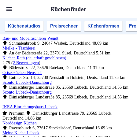
Küchenstudios
Preisrechner
Küchenformen
Fro
Bau- und Möbeltischlerei Wendt
Schmalenbrook 9, 24647 Wasbek, Deutschland
48.69 km
Mielke - Tischlerei
An der Bäderstraße 22, 23701 Süsel, Deutschland
5.51 km
Küchen Rath (dauerhaft geschlossen)
2.75
(
2 Bewertungen
)
Bäderstraße 22, 23626 Ratekau, Deutschland
11.31 km
Ostseeküchen Neustadt
Eutiner Str. 14, 23730 Neustadt in Holstein, Deutschland
11.75 km
Sconto Lübeck-Dänischburg
Dänischburger Landstraße 85, 23569 Lübeck, Deutschland
14.56 km
Sconto Lübeck-Dänischburg
Dänischburger Landstraße 85, 23569 Lübeck, Deutschland
14.56 km
IKEA Einrichtungshaus Lübeck
Premium
Dänischburger Landstrasse 79, 23569 Lübeck,
Deutschland
14.86 km
Norddesign Küchen
Ravensbusch 6, 23617 Stockelsdorf, Deutschland
16.69 km
Meine Küche Lübeck