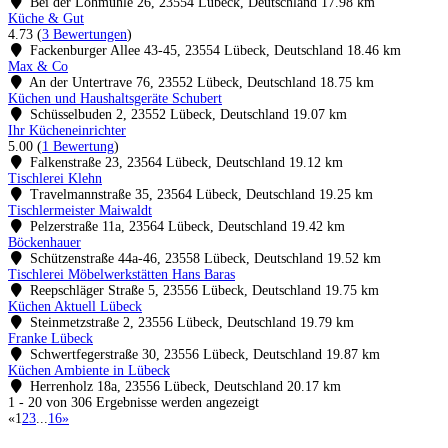
Bei der Lohmühle 26, 23554 Lübeck, Deutschland
17.98 km
Küche & Gut
4.73
(
3 Bewertungen
)
Fackenburger Allee 43-45, 23554 Lübeck, Deutschland
18.46 km
Max & Co
An der Untertrave 76, 23552 Lübeck, Deutschland
18.75 km
Küchen und Haushaltsgeräte Schubert
Schüsselbuden 2, 23552 Lübeck, Deutschland
19.07 km
Ihr Kücheneinrichter
5.00
(
1 Bewertung
)
Falkenstraße 23, 23564 Lübeck, Deutschland
19.12 km
Tischlerei Klehn
Travelmannstraße 35, 23564 Lübeck, Deutschland
19.25 km
Tischlermeister Maiwaldt
Pelzerstraße 11a, 23564 Lübeck, Deutschland
19.42 km
Böckenhauer
Schützenstraße 44a-46, 23558 Lübeck, Deutschland
19.52 km
Tischlerei Möbelwerkstätten Hans Baras
Reepschläger Straße 5, 23556 Lübeck, Deutschland
19.75 km
Küchen Aktuell Lübeck
Steinmetzstraße 2, 23556 Lübeck, Deutschland
19.79 km
Franke Lübeck
Schwertfegerstraße 30, 23556 Lübeck, Deutschland
19.87 km
Küchen Ambiente in Lübeck
Herrenholz 18a, 23556 Lübeck, Deutschland
20.17 km
1 - 20 von 306 Ergebnisse werden angezeigt
«
1
2
3
...
16
»