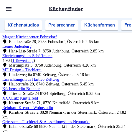
Küchenstudios
Preisrechner
Küchenformen
Fro
Magnet Küchencenter Fohnsdorf
Bundesstraße 28, 8753 Fohnsdorf, Österreich
2.65 km
Leiner Judenburg
Hans-List-Straße 7, 8750 Judenburg, Österreich
2.85 km
Einrichtungshaus Schöffmann
4.90
(
1 Bewertung
)
Martiniplatz 5, 8750 Judenburg, Österreich
4.26 km
MT Design - Tischlerei
Linderweg 6a 8740 Zeltweg, Österreich
5.18 km
Einrichtungshaus Hartleb Zeltweg
Hauptstraße 29, 8740 Zeltweg, Österreich
5.45 km
Küchenstudio Brunner
Triester Straße 24 8724 Spielberg, Österreich
8.23 km
XXXLutz Knittelfeld
Kärntner Straße 71, 8720 Knittelfeld, Österreich
9 km
Reinhard Krenn – Wohnstudio
Kärntner Straße 2 8820 Neumarkt in der Steiermark, Österreich
24.82
km
Griessner - Tischlerei & Ausstellungshaus Neumarkt
Bahnhofstraße 60 8820 Neumarkt in der Steiermark, Österreich
25.34
km