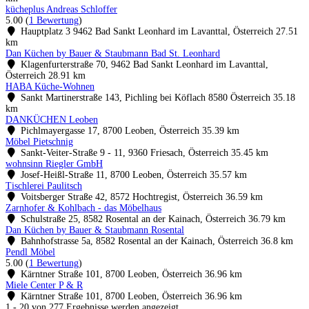
kücheplus Andreas Schloffer
5.00
(
1 Bewertung
)
Hauptplatz 3 9462 Bad Sankt Leonhard im Lavanttal, Österreich
27.51
km
Dan Küchen by Bauer & Staubmann Bad St. Leonhard
Klagenfurterstraße 70, 9462 Bad Sankt Leonhard im Lavanttal,
Österreich
28.91 km
HABA Küche-Wohnen
Sankt Martinerstraße 143, Pichling bei Köflach 8580 Österreich
35.18
km
DANKÜCHEN Leoben
Pichlmayergasse 17, 8700 Leoben, Österreich
35.39 km
Möbel Pietschnig
Sankt-Veiter-Straße 9 - 11, 9360 Friesach, Österreich
35.45 km
wohnsinn Riegler GmbH
Josef-Heißl-Straße 11, 8700 Leoben, Österreich
35.57 km
Tischlerei Paulitsch
Voitsberger Straße 42, 8572 Hochtregist, Österreich
36.59 km
Zarnhofer & Kohlbach - das Möbelhaus
Schulstraße 25, 8582 Rosental an der Kainach, Österreich
36.79 km
Dan Küchen by Bauer & Staubmann Rosental
Bahnhofstrasse 5a, 8582 Rosental an der Kainach, Österreich
36.8 km
Pendl Möbel
5.00
(
1 Bewertung
)
Kärntner Straße 101, 8700 Leoben, Österreich
36.96 km
Miele Center P & R
Kärntner Straße 101, 8700 Leoben, Österreich
36.96 km
1 - 20 von 277 Ergebnisse werden angezeigt