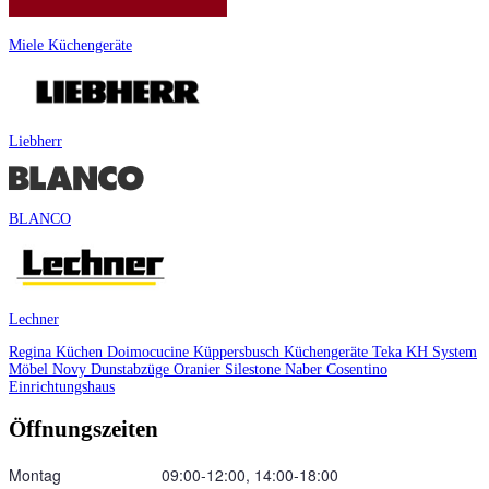
Miele Küchengeräte
Liebherr
BLANCO
Lechner
Regina Küchen
Doimocucine
Küppersbusch Küchengeräte
Teka
KH System
Möbel
Novy Dunstabzüge
Oranier
Silestone
Naber
Cosentino
Einrichtungshaus
Öffnungszeiten
Montag
09:00‑12:00, 14:00‑18:00