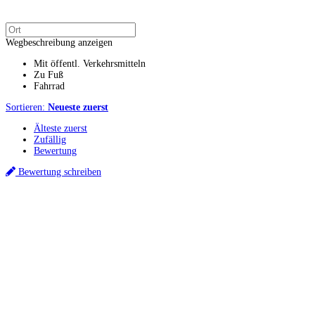
Wegbeschreibung anzeigen
Mit öffentl. Verkehrsmitteln
Zu Fuß
Fahrrad
Sortieren:
Neueste zuerst
Älteste zuerst
Zufällig
Bewertung
Bewertung schreiben
Küchenstudios
Küchenstudio finden
Empfehlung anfordern
Küchenstudios:
Berlin
,
Hamburg
,
München
,
Vorarlberg
,
Oberösterreich
,
Wien
,
Düsseldorf
,
Frankfurt
,
Köln
,
Stuttgart
,
Franke
,
Siemens
Gutscheine:
Ikea Gutscheine
,
XXXLutz Gutscheine
,
Dyson Gutscheine
,
toom
Gutscheine
,
Baur Gutscheine
,
MyRobotcenter Gutscheine
,
Höffner Gutscheine
Inspiration & Infos
Küchenplanung