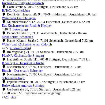
Küche&Co Stuttgart-Degerloch
Löffelstraße 5, 70597 Stuttgart, Deutschland
5.79 km
BaTeCo Kücherleben
Bonländer Hauptstraße 94, 70794 Filderstadt, Deutschland
6.03 km
Weinmann Einrichtungen
Mühlbachstraße 8-12, 70794 Filderstadt, Deutschland
6.32 km
Das Küchenzentrum Rieth & Klettner
4.40
(
1 Bewertung
)
Bahnhofstraße 18, 71111 Waldenbuch, Deutschland
7.04 km
Möbelforum Schönaich
Hanns-Klemm-Straße 2, 71101 Schönaich, Deutschland
7.32 km
Wohn- und Küchenwerkstatt Rudolph
4.85
(
4 Bewertungen
)
Im Vogelsang 21, 71101 Schönaich, Deutschland
7.77 km
PLANA Küchenstudio Stuttgart
Hauptstätter Straße 111, 70178 Stuttgart, Deutschland
7.89 km
B concept – Die perfekte Küche
Nielsenstraße 8, 73760 Ostfildern, Deutschland
8.17 km
Binsch – Der creativ Schreiner
Nielsenstraße 8, 73760 Ostfildern, Deutschland
8.17 km
Schreinerei Kopf
Esperantostrasse 20, 70197 Stuttgart, Deutschland
8.17 km
Holzwerkstatt Andreas Schmies
Gerberstraße 28, 70178 Stuttgart, Deutschland
8.21 km
1 - 20 von 622 Ergebnisse werden angezeigt
«
1
2
3
...
32
»