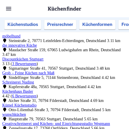
Küchenstudios
Preisrechner
Küchenformen
Fro
möbelhund
Steinstraße 2, 70771 Leinfelden-Echterdingen, Deutschland
3.11 km
die innovative Küche
Maudacher Straße 159, 67065 Ludwigshafen am Rhein, Deutschland
3.47 km
Discountküchen Stuttgart
3.13
(
3 Bewertungen
)
Sigmaringer Straße 41, 70567 Stuttgart, Deutschland
3.48 km
Grob – Feine Küchen nach Maß
Sindelfinger Straße 5, 71144 Steinenbronn, Deutschland
4.42 km
Schreinerei Nuding
Kupferstraße 48a, 70565 Stuttgart, Deutschland
4.42 km
Küchenhaus Basler
4.42
(
6 Bewertungen
)
Aicher Straße 31, 70794 Filderstadt, Deutschland
4.69 km
Kümel Küchenstudio
Otto-Lilienthal-Straße 3, 70794 Filderstadt, Deutschland
5 km
wunschküchen
Hauptstraße 79, 70563 Stuttgart, Deutschland
5.65 km
Creativschreinerei und Küchen- und Einrichtungsstudio Wegmann
Zeppelinstraße 17, 73760 Ostfildern, Deutschland
5.66 km