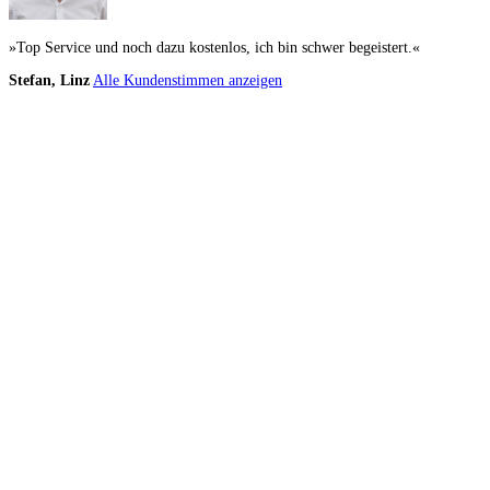
»Top Service und noch dazu kostenlos, ich bin schwer begeistert.«
Stefan, Linz
Alle Kundenstimmen anzeigen
Küchenstudios
Küchenstudio finden
Empfehlung anfordern
Küchenstudios:
Berlin
,
Hamburg
,
München
,
Vorarlberg
,
Oberösterreich
,
Wien
,
Düsseldorf
,
Frankfurt
,
Köln
,
Stuttgart
,
Franke
,
Siemens
Gutscheine:
Ikea Gutscheine
,
XXXLutz Gutscheine
,
Dyson Gutscheine
,
toom
Gutscheine
,
Baur Gutscheine
,
MyRobotcenter Gutscheine
,
Höffner Gutscheine
Inspiration & Infos
Küchenplanung
Küchen Reinigung
Küchen-Ratgeber
Über Küchenfinder
Hilfe/FAQ
Badratgeber.com
Für Küchenexperten
Infos für Anbieter
Werben auf Küchenfinder: Top-Platzierung für Ihr Küchenstudio
Küchenstudio eintragen
Anbieter-Login