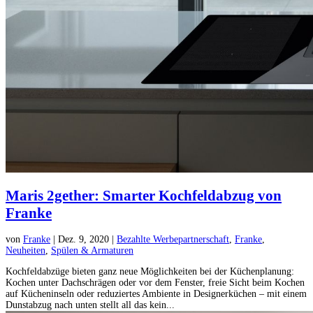
Maris 2gether: Smarter Kochfeldabzug von
Franke
von
Franke
|
Dez. 9, 2020
|
Bezahlte Werbepartnerschaft
,
Franke
,
Neuheiten
,
Spülen & Armaturen
Kochfeldabzüge bieten ganz neue Möglichkeiten bei der Küchenplanung:
Kochen unter Dachschrägen oder vor dem Fenster, freie Sicht beim Kochen
auf Kücheninseln oder reduziertes Ambiente in Designerküchen – mit einem
Dunstabzug nach unten stellt all das kein...