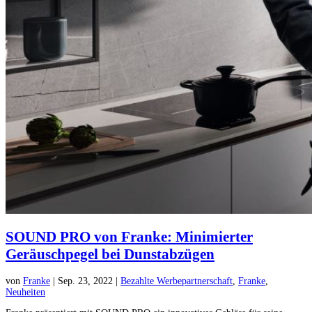
SOUND PRO von Franke: Minimierter
Geräuschpegel bei Dunstabzügen
von
Franke
|
Sep. 23, 2022
|
Bezahlte Werbepartnerschaft
,
Franke
,
Neuheiten