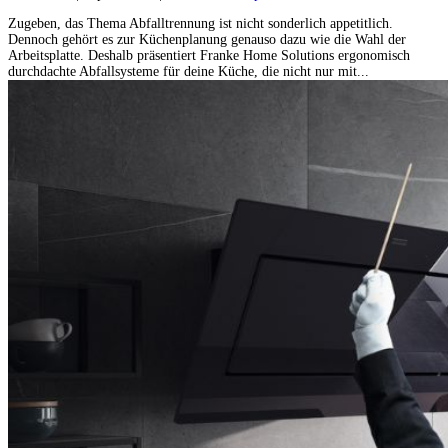
Zugeben, das Thema Abfalltrennung ist nicht sonderlich appetitlich.
Dennoch gehört es zur Küchenplanung genauso dazu wie die Wahl der
Arbeitsplatte. Deshalb präsentiert Franke Home Solutions ergonomisch
durchdachte Abfallsysteme für deine Küche, die nicht nur mit...